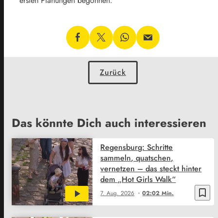
ersten Planungen begonnen.
Zurück
Das könnte Dich auch interessieren
Regensburg: Schritte
sammeln, quatschen,
vernetzen – das steckt hinter
dem „Hot Girls Walk“
bookmark_border
7. Aug. 2026
02:02 Min.