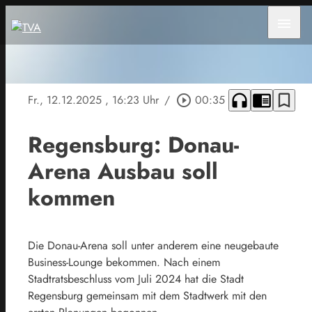
menu
headphones
chrome_reader_mode
bookmark_border
Fr., 12.12.2025
, 16:23 Uhr
/
play_circle_outline
00:35
Regensburg: Donau-
Arena Ausbau soll
kommen
Die Donau-Arena soll unter anderem eine neugebaute
Business-Lounge bekommen. Nach einem
Stadtratsbeschluss vom Juli 2024 hat die Stadt
Regensburg gemeinsam mit dem Stadtwerk mit den