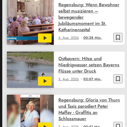
Regensburg: Wenn Bewohner
selbst musizieren –
bewegender
Jubiläumsmoment im St.
Katharinenspital
bookmark_border
6. Aug. 2026
00:28 Min.
Ostbayern: Hitze und
Niedrigwasser setzen Bayerns
Flüsse unter Druck
bookmark_border
5. Aug. 2026
02:07 Min.
Regensburg: Gloria von Thurn
und Taxis parodiert Peter
Maffay - Graffitis an
Schlossmauer
bookmark_border
5. Aug. 2026
00:51 Min.