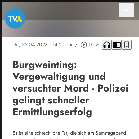
menu
headphones
chrome_reader_mode
bookmark_border
Di., 25.04.2023
, 14:21 Uhr
/
play_circle_outline
01:20
Burgweinting:
Vergewaltigung und
versuchter Mord - Polizei
gelingt schneller
Ermittlungserfolg
Es ist eine schreckliche Tat, die sich am Samstagabend