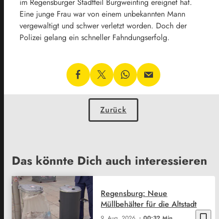
im Regensburger Stadtteil Burgweinting ereignet hat.
Eine junge Frau war von einem unbekannten Mann
vergewaltigt und schwer verletzt worden. Doch der
Polizei gelang ein schneller Fahndungserfolg.
Zurück
Das könnte Dich auch interessieren
Regensburg: Neue
Müllbehälter für die Altstadt
bookmark_border
9. Aug. 2026
00:32 Min.