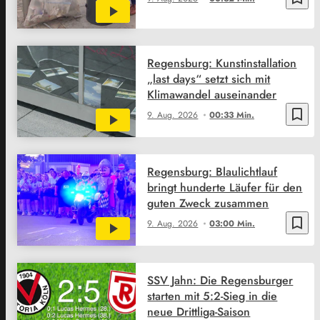
Regensburg: Kunstinstallation
„last days“ setzt sich mit
Klimawandel auseinander
bookmark_border
9. Aug. 2026
00:33 Min.
Regensburg: Blaulichtlauf
bringt hunderte Läufer für den
guten Zweck zusammen
bookmark_border
9. Aug. 2026
03:00 Min.
SSV Jahn: Die Regensburger
starten mit 5:2-Sieg in die
neue Drittliga-Saison