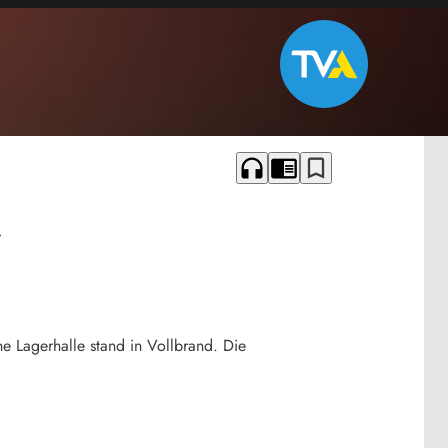
headphones
chrome_reader_mode
bookmark_border
e Lagerhalle stand in Vollbrand. Die