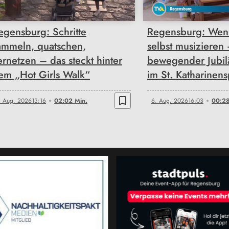
egensburg: Schritte
Regensburg: Wen
ammeln, quatschen,
selbst musizieren
ernetzen – das steckt hinter
bewegender Jubi
em „Hot Girls Walk“
im St. Katharinens
bookmark_border
. Aug. 2026
13:16
02:02 Min.
6. Aug. 2026
16:03
00:28