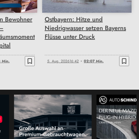
n Bewohner
Ostbayern: Hitze und
 –
Niedrigwasser setzen Bayerns
läumsmoment
Flüsse unter Druck
pital
bookmark_border
bookmark_border
 Min.
5. Aug. 2026
16:42
02:07 Min.