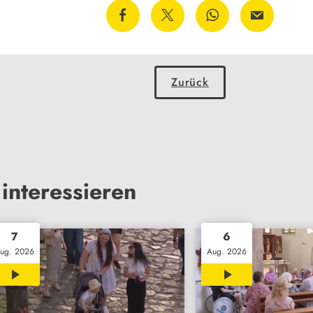
Zurück
interessieren
7
6
ug. 2026
Aug. 2026
02:02
00:28