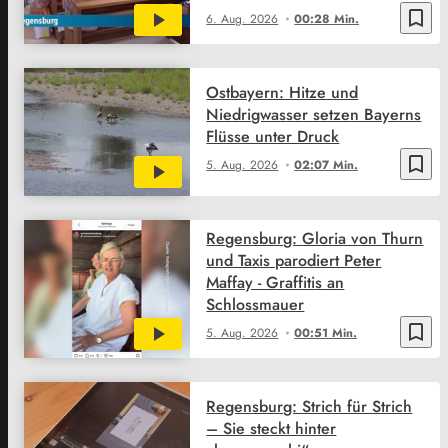
bookmark_border
6. Aug. 2026
00:28 Min.
Ostbayern: Hitze und
Niedrigwasser setzen Bayerns
Flüsse unter Druck
bookmark_border
5. Aug. 2026
02:07 Min.
Regensburg: Gloria von Thurn
und Taxis parodiert Peter
Maffay - Graffitis an
Schlossmauer
bookmark_border
5. Aug. 2026
00:51 Min.
Regensburg: Strich für Strich
– Sie steckt hinter