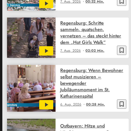
bookmark_border
7. Aug. 2026
00:32 Min.
Regensburg: Schritte
sammeln, quatschen,
vernetzen – das steckt hinter
dem „Hot Girls Walk“
bookmark_border
7. Aug. 2026
02:02 Min.
Regensburg: Wenn Bewohner
selbst musizieren –
bewegender
Jubiläumsmoment im St.
Katharinenspital
bookmark_border
6. Aug. 2026
00:28 Min.
Ostbayern: Hitze und