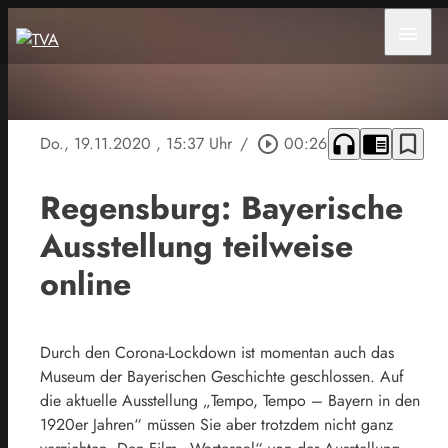
menu
headphones
chrome_reader_mode
bookmark_border
Do., 19.11.2020
, 15:37 Uhr
/
play_circle_outline
00:26
Regensburg: Bayerische
Ausstellung teilweise
online
Durch den Corona-Lockdown ist momentan auch das
Museum der Bayerischen Geschichte geschlossen. Auf
die aktuelle Ausstellung „Tempo, Tempo – Bayern in den
1920er Jahren“ müssen Sie aber trotzdem nicht ganz