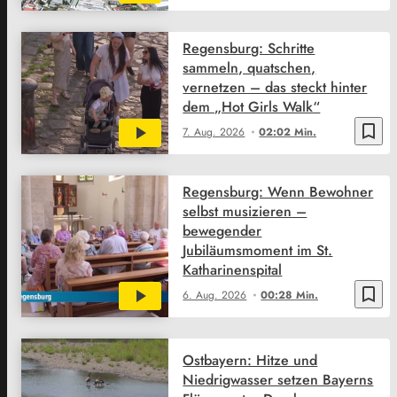
Regensburg: Schritte
sammeln, quatschen,
vernetzen – das steckt hinter
dem „Hot Girls Walk“
bookmark_border
7. Aug. 2026
02:02 Min.
Regensburg: Wenn Bewohner
selbst musizieren –
bewegender
Jubiläumsmoment im St.
Katharinenspital
bookmark_border
6. Aug. 2026
00:28 Min.
Ostbayern: Hitze und
Niedrigwasser setzen Bayerns