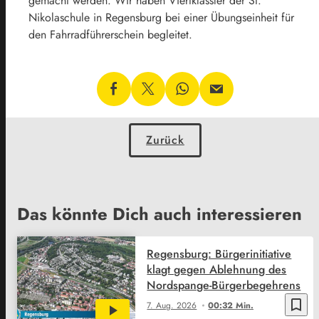
gemacht werden.
Wir haben Viertklässler der St.
Nikolaschule
in Regensburg bei einer Übungseinheit für
den Fahrradführerschein begleitet.
Zurück
Das könnte Dich auch interessieren
Regensburg: Bürgerinitiative
klagt gegen Ablehnung des
Nordspange-Bürgerbegehrens
bookmark_border
7. Aug. 2026
00:32 Min.