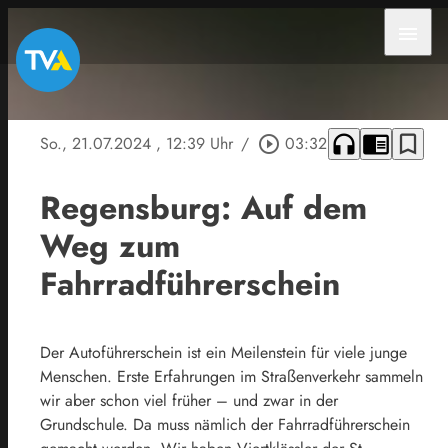
menu
headphones
chrome_reader_mode
bookmark_border
So., 21.07.2024
, 12:39 Uhr
/
play_circle_outline
03:32
Regensburg: Auf dem
Weg zum
Fahrradführerschein
Der Autoführerschein ist ein Meilenstein für viele junge
Menschen.
Erste Erfahrungen im Straßenverkehr sammeln
wir aber schon viel früher – und zwar in der
Grundschule. Da muss nämlich der Fahrradführerschein