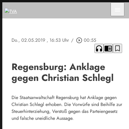
menu
Do., 02.05.2019
, 16:53 Uhr
/
play_circle_outline
00:55
headphones
chrome_reader_mode
bookmark_border
Regensburg: Anklage
gegen Christian Schlegl
Die Staatsanwaltschaft Regensburg hat Anklage gegen
Christian Schlegl erhoben. Die Vorwürfe sind Beihilfe zur
Steuerhinterziehung, Verstoß gegen das Parteiengesetz
und falsche uneidliche Aussage.