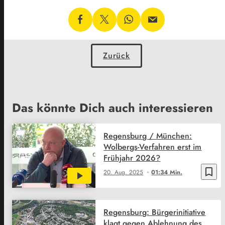
Zurück
Das könnte Dich auch interessieren
Regensburg / München:
Wolbergs-Verfahren erst im
Frühjahr 2026?
bookmark_border
20. Aug. 2025
01:34 Min.
Regensburg: Bürgerinitiative
klagt gegen Ablehnung des