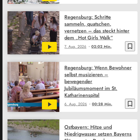
Regensburg: Schritte
sammeln, quatschen,
vernetzen – das steckt hinter
dem „Hot Girls Walk“
bookmark_border
7. Aug. 2026
02:02 Min.
Regensburg: Wenn Bewohner
selbst musizieren –
bewegender
Jubiläumsmoment im St.
Katharinenspital
bookmark_border
6. Aug. 2026
00:28 Min.
Ostbayern: Hitze und
Niedrigwasser setzen Bayerns