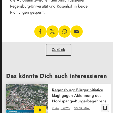
die Autobahn zwischen den Anschlussstellen
Regensburg-Universität und Rosenhof in beide
Richtungen gesperrt.
Zurück
Das könnte Dich auch interessieren
Regensburg: Bürgerinitiative
klagt gegen Ablehnung des
Nordspange-Bürgerbegehrens
bookmark_border
7. Aug. 2026
00:32 Min.