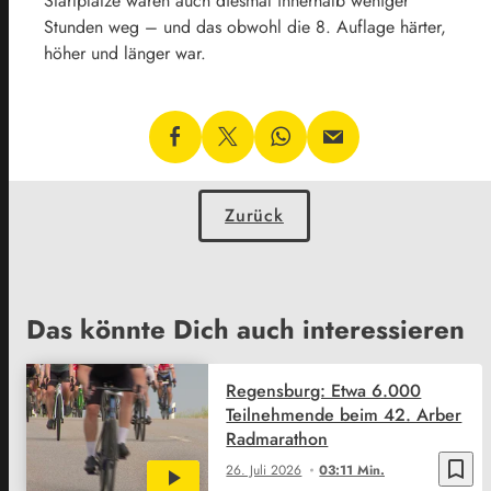
Startplätze waren auch diesmal innerhalb weniger
Stunden weg – und das obwohl die 8. Auflage härter,
höher und länger war.
Zurück
Das könnte Dich auch interessieren
Regensburg: Etwa 6.000
Teilnehmende beim 42. Arber
Radmarathon
bookmark_border
26. Juli 2026
03:11 Min.