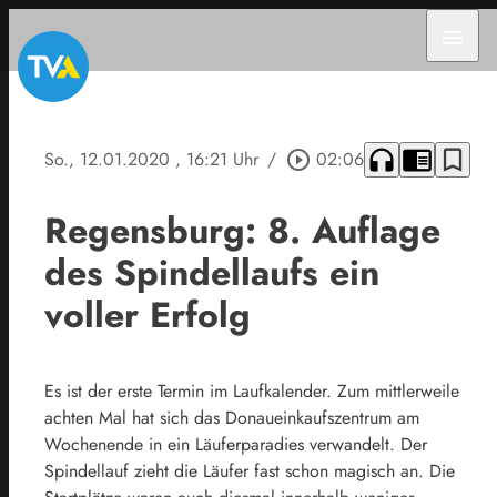
menu
headphones
chrome_reader_mode
bookmark_border
So., 12.01.2020
, 16:21 Uhr
/
play_circle_outline
02:06
Regensburg: 8. Auflage
des Spindellaufs ein
voller Erfolg
Es ist der erste Termin im Laufkalender. Zum mittlerweile
achten Mal hat sich das Donaueinkaufszentrum am
Wochenende in ein Läuferparadies verwandelt. Der
Spindellauf zieht die Läufer fast schon magisch an. Die