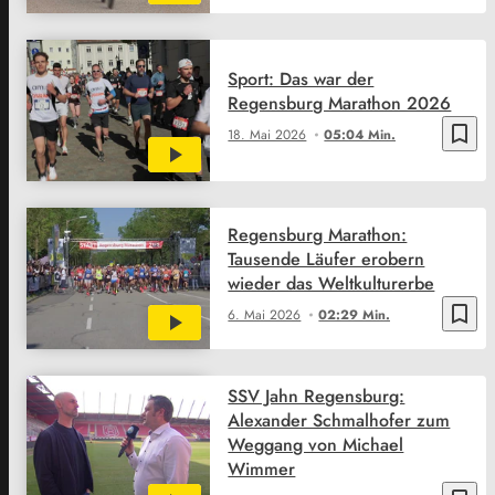
Sport: Das war der
Regensburg Marathon 2026
bookmark_border
18. Mai 2026
05:04 Min.
Regensburg Marathon:
Tausende Läufer erobern
wieder das Weltkulturerbe
bookmark_border
6. Mai 2026
02:29 Min.
SSV Jahn Regensburg:
Alexander Schmalhofer zum
Weggang von Michael
Wimmer