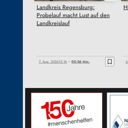
Landkreis Regensburg:
H
Probelauf macht Lust auf den
Landkreislauf
bookmark_border
7. Aug. 2026
13:16
02:36 Min.
6