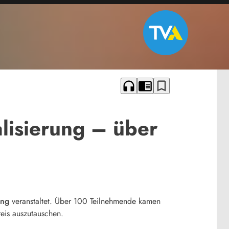
headphones
chrome_reader_mode
bookmark_border
lisierung – über
ung
veranstaltet. Über 100 Teilnehmende kamen
eis auszutauschen.