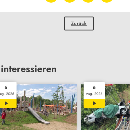
Zurück
interessieren
6
6
ug. 2026
Aug. 2026
02:33
01:45