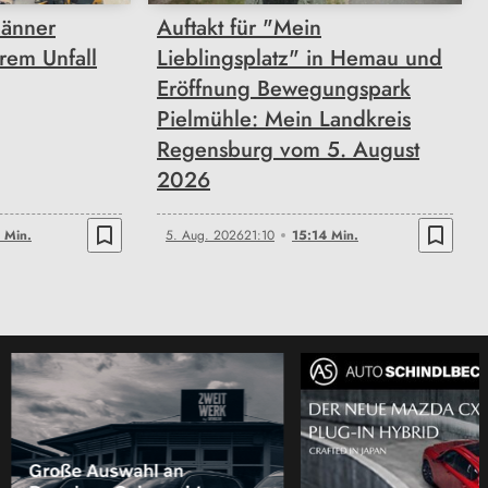
Männer
Auftakt für "Mein
rem Unfall
Lieblingsplatz" in Hemau und
Eröffnung Bewegungspark
Pielmühle: Mein Landkreis
Regensburg vom 5. August
2026
bookmark_border
bookmark_border
 Min.
5. Aug. 2026
21:10
15:14 Min.