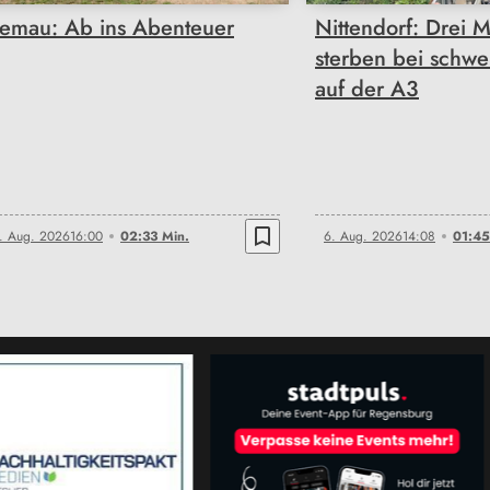
emau: Ab ins Abenteuer
Nittendorf: Drei 
sterben bei schwe
auf der A3
bookmark_border
. Aug. 2026
16:00
02:33 Min.
6. Aug. 2026
14:08
01:45