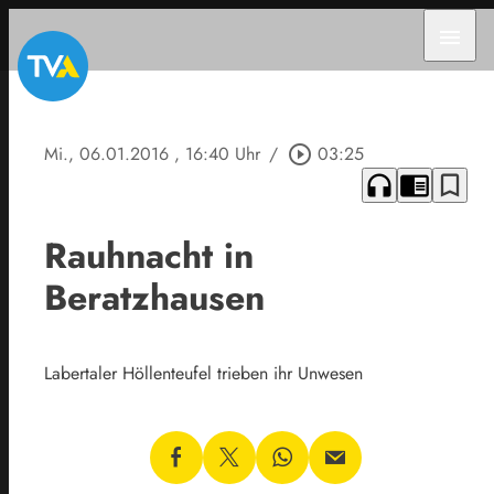
menu
Mi., 06.01.2016
, 16:40 Uhr
/
play_circle_outline
03:25
headphones
chrome_reader_mode
bookmark_border
Rauhnacht in
Beratzhausen
Labertaler Höllenteufel trieben ihr Unwesen