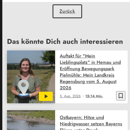
Zurück
Das könnte Dich auch interessieren
Auftakt für "Mein
Lieblingsplatz" in Hemau und
Eröffnung Bewegungspark
Pielmühle: Mein Landkreis
Regensburg vom 5. August
2026
bookmark_border
5. Aug. 2026
15:14 Min.
Ostbayern: Hitze und
Niedrigwasser setzen Bayerns