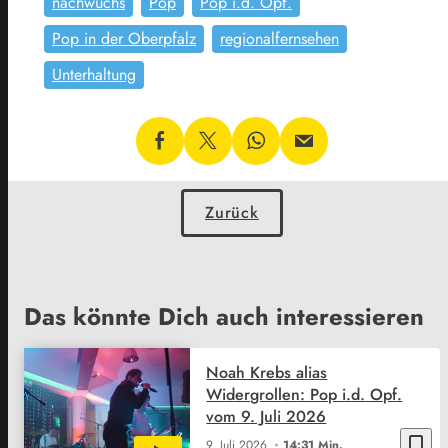
nachwuchs
Pop
Pop i.d. Opf.
Pop in der Oberpfalz
regionalfernsehen
Unterhaltung
Zurück
Das könnte Dich auch interessieren
Noah Krebs alias
Widergrollen: Pop i.d. Opf.
vom 9. Juli 2026
bookmark_border
9. Juli 2026
14:31 Min.