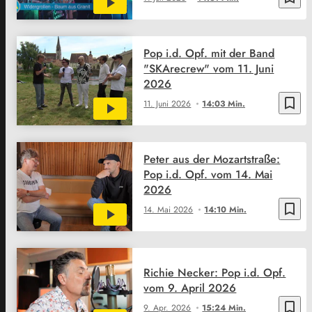
Pop i.d. Opf. mit der Band
"SKArecrew" vom 11. Juni
2026
bookmark_border
11. Juni 2026
14:03 Min.
Peter aus der Mozartstraße:
Pop i.d. Opf. vom 14. Mai
2026
bookmark_border
14. Mai 2026
14:10 Min.
Richie Necker: Pop i.d. Opf.
vom 9. April 2026
bookmark_border
9. Apr. 2026
15:24 Min.