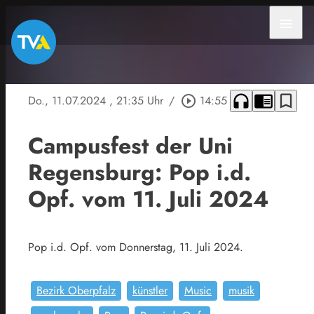
menu
headphones
chrome_reader_mode
bookmark_border
Do., 11.07.2024
, 21:35 Uhr
/
play_circle_outline
14:55
Campusfest der Uni
Regensburg: Pop i.d.
Opf. vom 11. Juli 2024
Pop i.d. Opf. vom Donnerstag, 11. Juli 2024.
Bezirk Oberpfalz
künstler
Music
musik