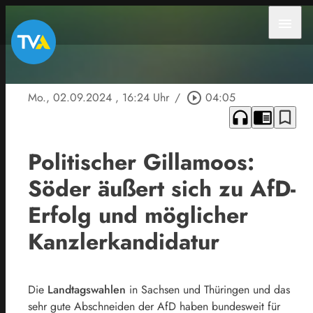
menu
Mo., 02.09.2024
, 16:24 Uhr
/
play_circle_outline
04:05
headphones
chrome_reader_mode
bookmark_border
Politischer Gillamoos:
Söder äußert sich zu AfD-
Erfolg und möglicher
Kanzlerkandidatur
Die
Landtagswahlen
in Sachsen und Thüringen und das
sehr gute Abschneiden der AfD haben bundesweit für