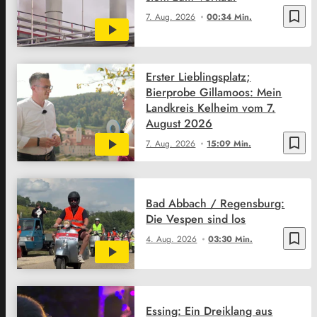
bookmark_border
7. Aug. 2026
00:34 Min.
Erster Lieblingsplatz;
Bierprobe Gillamoos: Mein
Landkreis Kelheim vom 7.
August 2026
bookmark_border
7. Aug. 2026
15:09 Min.
Bad Abbach / Regensburg:
Die Vespen sind los
bookmark_border
4. Aug. 2026
03:30 Min.
Essing: Ein Dreiklang aus