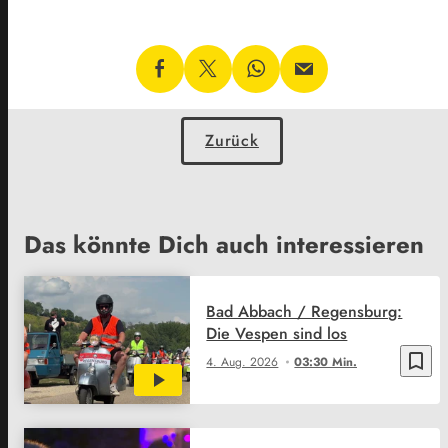
Zurück
Das könnte Dich auch interessieren
Bad Abbach / Regensburg:
Die Vespen sind los
bookmark_border
4. Aug. 2026
03:30 Min.