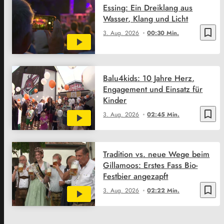
Essing: Ein Dreiklang aus
Wasser, Klang und Licht
bookmark_border
3. Aug. 2026
00:30 Min.
Balu4kids: 10 Jahre Herz,
Engagement und Einsatz für
Kinder
bookmark_border
3. Aug. 2026
02:45 Min.
Tradition vs. neue Wege beim
Gillamoos: Erstes Fass Bio-
Festbier angezapft
bookmark_border
3. Aug. 2026
02:22 Min.