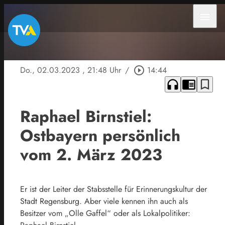
menu
Do., 02.03.2023
, 21:48 Uhr
/
play_circle_outline
14:44
headphones
chrome_reader_mode
bookmark_border
Raphael Birnstiel:
Ostbayern persönlich
vom 2. März 2023
Er ist der Leiter der Stabsstelle für Erinnerungskultur der
Stadt Regensburg. Aber viele kennen ihn auch als
Besitzer vom „Olle Gaffel“ oder als Lokalpolitiker: