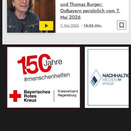
und Thomas Burger:
Ostbayern persönlich vom 7.
Mai 2026
bookmark_border
7. Mai 2026
14:56 Min.