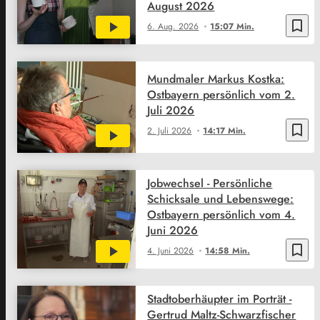
August 2026
bookmark_border
6. Aug. 2026
15:07 Min.
Mundmaler Markus Kostka:
Ostbayern persönlich vom 2.
Juli 2026
bookmark_border
2. Juli 2026
14:17 Min.
Jobwechsel - Persönliche
Schicksale und Lebenswege:
Ostbayern persönlich vom 4.
Juni 2026
bookmark_border
4. Juni 2026
14:58 Min.
Stadtoberhäupter im Porträt -
Gertrud Maltz-Schwarzfischer