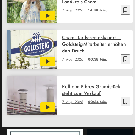
Landkreis Cham
bookmark_border
7. Aug. 2026
14:49 Min.
Cham: Tarifstreit eskaliert –
Goldsteig-Mitarbeiter erhöhen
den Druck
bookmark_border
7. Aug. 2026
00:38 Min.
Kelheim Fibres Grundstück
steht zum Verkauf
bookmark_border
7. Aug. 2026
00:34 Min.