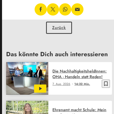
Zurück
Das könnte Dich auch interessieren
Die NachhaltigkeitsheldInnen:
OHA - Handeln statt Reden!
bookmark_border
7. Aug. 2026
14:32 Min.
Ehrenamt macht Schule: Mein