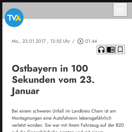
menu
Mo., 23.01.2017
, 13:55 Uhr
/
play_circle_outline
01:44
headphones
chrome_reader_mode
bookmark_border
Ostbayern in 100
Sekunden vom 23.
Januar
Bei einem schweren Unfall im Landkreis Cham ist am
Montagmorgen eine Autofahrerin lebensgefährlich
verletzt worden. Sie war mit ihrem Fahrzeug auf der B20