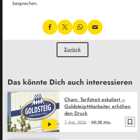
besprechen.
Zurück
Das könnte Dich auch interessieren
Cham: Tarifstreit eskaliert –
Goldsteig-Mitarbeiter erhöhen
den Druck
bookmark_border
7. Aug. 2026
00:38 Min.