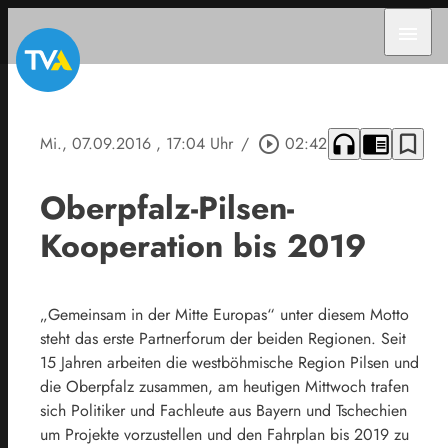
menu
headphones
chrome_reader_mode
bookmark_border
Mi., 07.09.2016
, 17:04 Uhr
/
play_circle_outline
02:42
Oberpfalz-Pilsen-
Kooperation bis 2019
„Gemeinsam in der Mitte Europas“ unter diesem Motto
steht das erste Partnerforum der beiden Regionen. Seit
15 Jahren arbeiten die westböhmische Region Pilsen und
die Oberpfalz zusammen, am heutigen Mittwoch trafen
sich Politiker und Fachleute aus Bayern und Tschechien
um Projekte vorzustellen und den Fahrplan bis 2019 zu