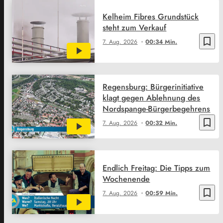
Kelheim Fibres Grundstück
steht zum Verkauf
bookmark_border
7. Aug. 2026
00:34 Min.
Regensburg: Bürgerinitiative
klagt gegen Ablehnung des
Nordspange-Bürgerbegehrens
bookmark_border
7. Aug. 2026
00:32 Min.
Endlich Freitag: Die Tipps zum
Wochenende
bookmark_border
7. Aug. 2026
00:59 Min.