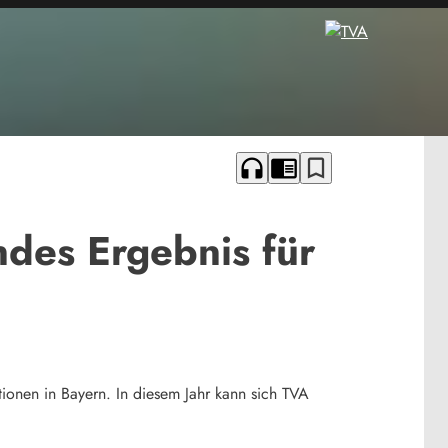
headphones
chrome_reader_mode
bookmark_border
des Ergebnis für
tionen in Bayern. In diesem Jahr kann sich TVA