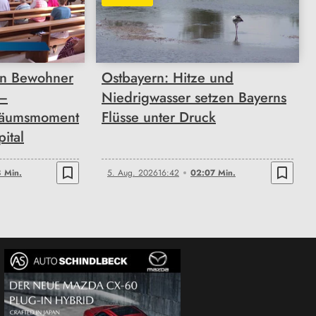
02:07
n Bewohner
Ostbayern: Hitze und
 –
Niedrigwasser setzen Bayerns
läumsmoment
Flüsse unter Druck
pital
bookmark_border
bookmark_border
 Min.
5. Aug. 2026
16:42
02:07 Min.