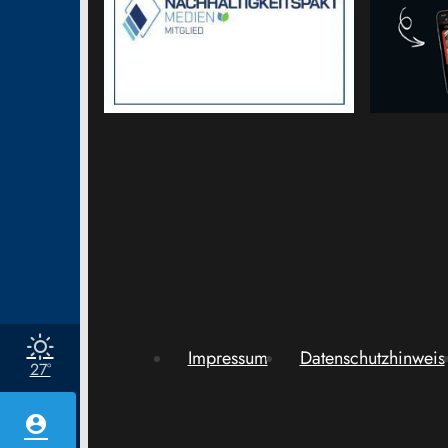
Impressum
Datenschutzhinweis
27°
account_circle