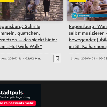
02:02
00:28
egensburg: Schritte
Regensburg: Wen
ammeln, quatschen,
selbst musizieren
ernetzen – das steckt hinter
bewegender Jubi
em „Hot Girls Walk“
im St. Katharinens
bookmark_border
. Aug. 2026
13:16
02:02 Min.
6. Aug. 2026
16:03
00:28