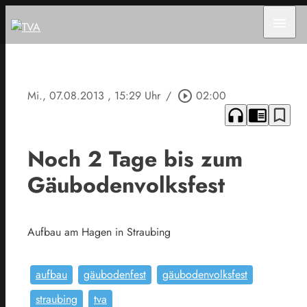
menu
Mi., 07.08.2013
, 15:29 Uhr
/
play_circle_outline
02:00
headphones
chrome_reader_mode
bookmark_border
Noch 2 Tage bis zum
Gäubodenvolksfest
Aufbau am Hagen in Straubing
aufbau
gäubodenfest
gäubodenvolksfest
straubing
tva