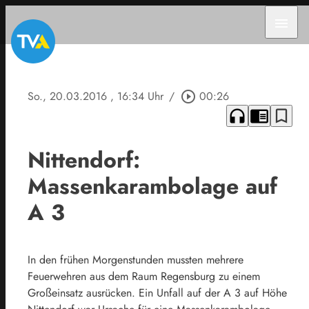
menu
So., 20.03.2016
, 16:34 Uhr
/
play_circle_outline
00:26
headphones
chrome_reader_mode
bookmark_border
Nittendorf:
Massenkarambolage auf
A 3
In den frühen Morgenstunden mussten mehrere
Feuerwehren aus dem Raum Regensburg zu einem
Großeinsatz ausrücken. Ein Unfall auf der A 3 auf Höhe