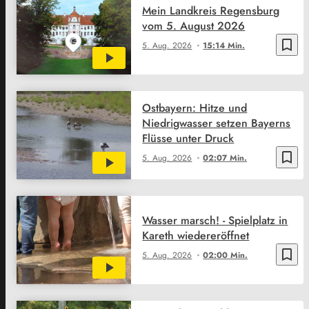
Mein Landkreis Regensburg
vom 5. August 2026
bookmark_border
5. Aug. 2026
15:14 Min.
Ostbayern: Hitze und
Niedrigwasser setzen Bayerns
Flüsse unter Druck
bookmark_border
5. Aug. 2026
02:07 Min.
Wasser marsch! - Spielplatz in
Kareth wiedereröffnet
bookmark_border
5. Aug. 2026
02:00 Min.