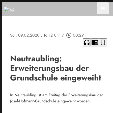
menu
So., 09.02.2020
, 16:12 Uhr
/
play_circle_outline
00:29
headphones
chrome_reader_mode
bookmark_border
Neutraubling:
Erweiterungsbau der
Grundschule eingeweiht
In Neutraubling ist am Freitag der Erweiterungsbau der
Josef-Hofmann-Grundschule eingeweiht worden.