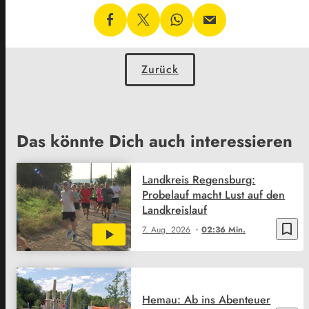
Zurück
Das könnte Dich auch interessieren
Landkreis Regensburg:
Probelauf macht Lust auf den
Landkreislauf
bookmark_border
7. Aug. 2026
02:36 Min.
Hemau: Ab ins Abenteuer