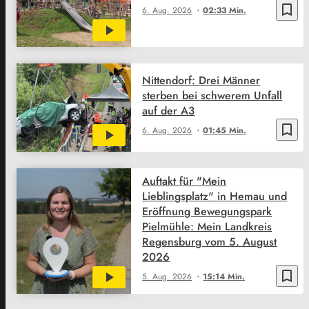
bookmark_border
6. Aug. 2026
02:33 Min.
Nittendorf: Drei Männer
sterben bei schwerem Unfall
auf der A3
bookmark_border
6. Aug. 2026
01:45 Min.
Auftakt für "Mein
Lieblingsplatz" in Hemau und
Eröffnung Bewegungspark
Pielmühle: Mein Landkreis
Regensburg vom 5. August
2026
bookmark_border
5. Aug. 2026
15:14 Min.