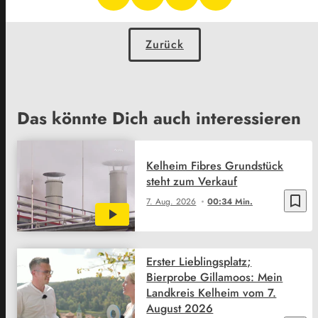
Zurück
Das könnte Dich auch interessieren
Kelheim Fibres Grundstück
steht zum Verkauf
bookmark_border
7. Aug. 2026
00:34 Min.
Erster Lieblingsplatz;
Bierprobe Gillamoos: Mein
Landkreis Kelheim vom 7.
August 2026