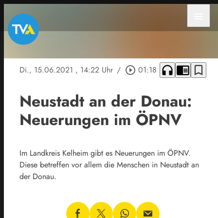
menu
headphones
chrome_reader_mode
bookmark_border
Di., 15.06.2021
, 14:22 Uhr
/
play_circle_outline
01:18
Neustadt an der Donau:
Neuerungen im ÖPNV
Im Landkreis Kelheim gibt es Neuerungen im ÖPNV.
Diese betreffen vor allem die Menschen in Neustadt an
der Donau.