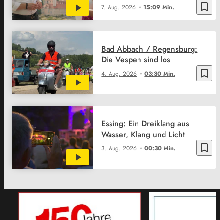
bookmark_border
7. Aug. 2026
15:09 Min.
Bad Abbach / Regensburg:
Die Vespen sind los
bookmark_border
4. Aug. 2026
03:30 Min.
Essing: Ein Dreiklang aus
Wasser, Klang und Licht
bookmark_border
3. Aug. 2026
00:30 Min.