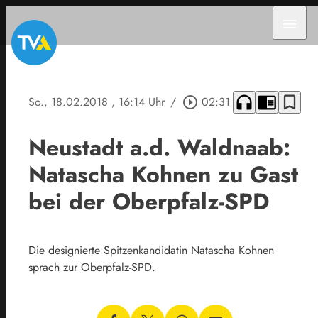
menu
headphones
chrome_reader_mode
bookmark_border
So., 18.02.2018
, 16:14 Uhr
/
play_circle_outline
02:31
Neustadt a.d. Waldnaab:
Natascha Kohnen zu Gast
bei der Oberpfalz-SPD
Die designierte Spitzenkandidatin Natascha Kohnen
sprach zur Oberpfalz-SPD.