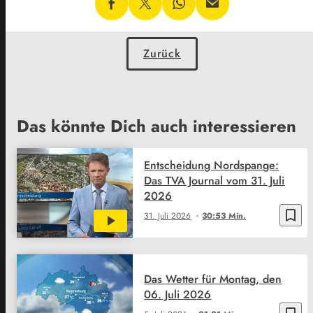
Zurück
Das könnte Dich auch interessieren
Entscheidung Nordspange:
Das TVA Journal vom 31. Juli
2026
bookmark_border
31. Juli 2026
30:53 Min.
Das Wetter für Montag, den
06. Juli 2026