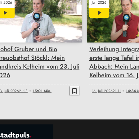
uli 2026
Juli 2026
15:01
14:34
iohof Gruber und Bio
Verleihung Integra
treuobsthof Stöckl: Mein
erste lange Tafel 
andkreis Kelheim vom 23. Juli
Abbach: Mein Lan
026
Kelheim vom 16. J
bookmark_border
3. Juli 2026
21:13
15:01 Min.
16. Juli 2026
21:11
14:34 