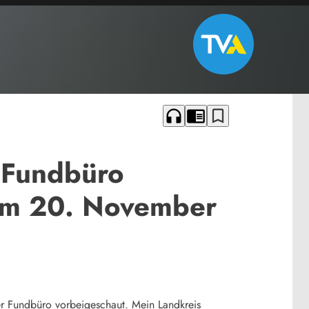
headphones
chrome_reader_mode
bookmark_border
 Fundbüro
vom 20. November
 Fundbüro vorbeigeschaut. Mein Landkreis