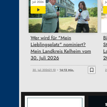
Juli 2026
J
14:12
Wer wird für "Mein
B
Lieblingsplatz" nominiert?
S
Mein Landkreis Kelheim vom
L
30. Juli 2026
2
bookmark_border
30. Juli 2026
21:10
14:12 Min.
2