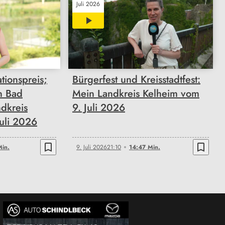
Juli 2026
14:47
tionspreis;
Bürgerfest und Kreisstadtfest:
in Bad
Mein Landkreis Kelheim vom
dkreis
9. Juli 2026
uli 2026
bookmark_border
bookmark_border
Min.
9. Juli 2026
21:10
14:47 Min.