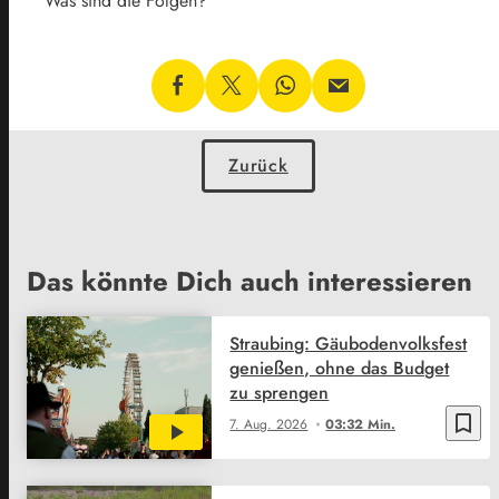
Was sind die Folgen?
Zurück
Das könnte Dich auch interessieren
Straubing: Gäubodenvolksfest
genießen, ohne das Budget
zu sprengen
bookmark_border
7. Aug. 2026
03:32 Min.