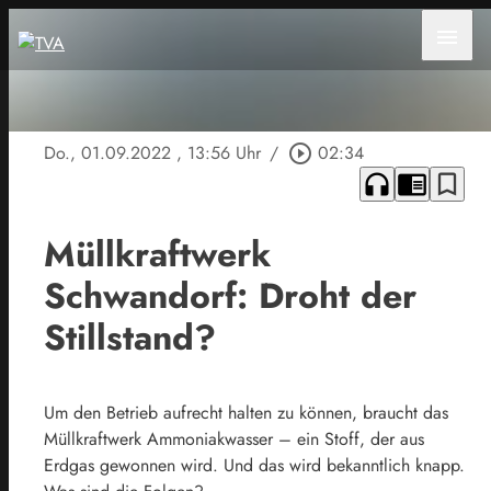
menu
Do., 01.09.2022
, 13:56 Uhr
/
play_circle_outline
02:34
headphones
chrome_reader_mode
bookmark_border
Müllkraftwerk
Schwandorf: Droht der
Stillstand?
Um den Betrieb aufrecht halten zu können, braucht das
Müllkraftwerk Ammoniakwasser – ein Stoff, der aus
Erdgas gewonnen wird. Und das wird bekanntlich knapp.