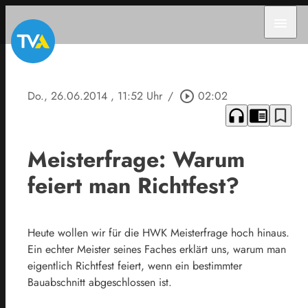
menu
Do., 26.06.2014
, 11:52 Uhr
/
play_circle_outline
02:02
headphones
chrome_reader_mode
bookmark_border
Meisterfrage: Warum
feiert man Richtfest?
Heute wollen wir für die HWK Meisterfrage hoch hinaus.
Ein echter Meister seines Faches erklärt uns, warum man
eigentlich Richtfest feiert, wenn ein bestimmter
Bauabschnitt abgeschlossen ist.