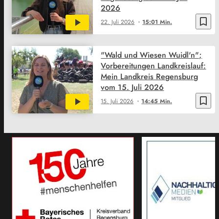
2026
bookmark_border
22. Juli 2026
15:01 Min.
"Wald und Wiesen Wuidl'n";
Vorbereitungen Landkreislauf:
Mein Landkreis Regensburg
vom 15. Juli 2026
bookmark_border
15. Juli 2026
14:45 Min.