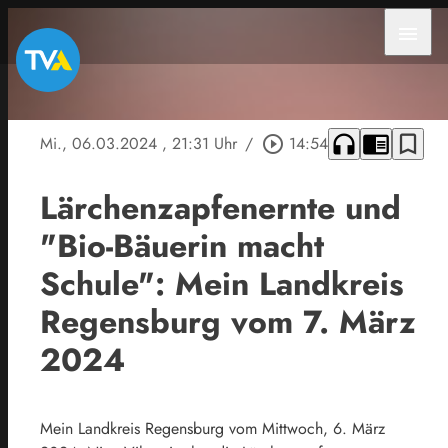
menu
headphones
chrome_reader_mode
bookmark_border
Mi., 06.03.2024
, 21:31 Uhr
/
play_circle_outline
14:54
Lärchenzapfenernte und
"Bio-Bäuerin macht
Schule": Mein Landkreis
Regensburg vom 7. März
2024
Mein Landkreis Regensburg vom Mittwoch, 6. März