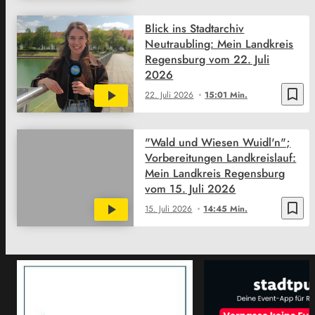
Blick ins Stadtarchiv
Neutraubling: Mein Landkreis
Regensburg vom 22. Juli
2026
bookmark_border
22. Juli 2026
15:01 Min.
"Wald und Wiesen Wuidl'n";
Vorbereitungen Landkreislauf:
Mein Landkreis Regensburg
vom 15. Juli 2026
bookmark_border
15. Juli 2026
14:45 Min.