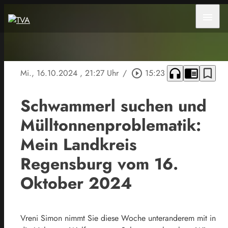
menu
headphones
chrome_reader_mode
bookmark_border
Mi., 16.10.2024
, 21:27 Uhr
/
play_circle_outline
15:23
Schwammerl suchen und
Mülltonnenproblematik:
Mein Landkreis
Regensburg vom 16.
Oktober 2024
Vreni Simon nimmt Sie diese Woche unteranderem mit in