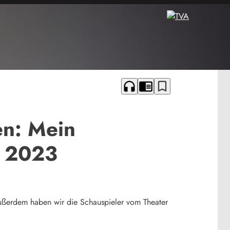
headphones
chrome_reader_mode
bookmark_border
en: Mein
l 2023
Außerdem haben wir die Schauspieler vom Theater