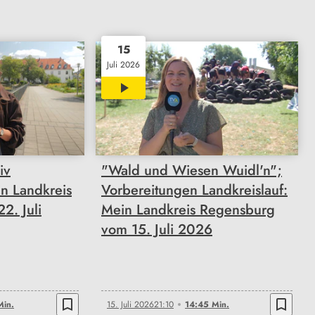
15
Juli 2026
14:45
iv
"Wald und Wiesen Wuidl'n";
n Landkreis
Vorbereitungen Landkreislauf:
2. Juli
Mein Landkreis Regensburg
vom 15. Juli 2026
bookmark_border
bookmark_border
Min.
15. Juli 2026
21:10
14:45 Min.