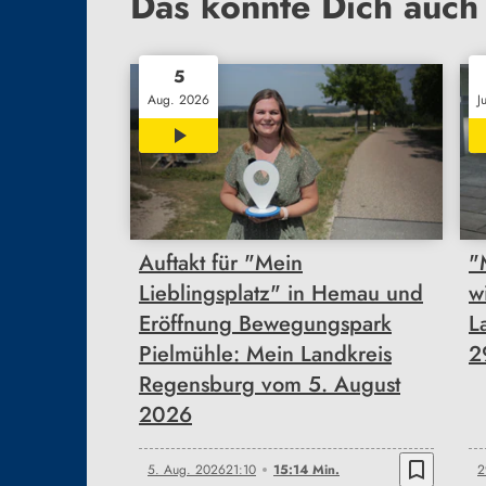
Das könnte Dich auch 
5
Aug. 2026
J
15:14
Auftakt für "Mein
"
Lieblingsplatz" in Hemau und
w
Eröffnung Bewegungspark
L
Pielmühle: Mein Landkreis
2
Regensburg vom 5. August
2026
bookmark_border
5. Aug. 2026
21:10
15:14 Min.
2