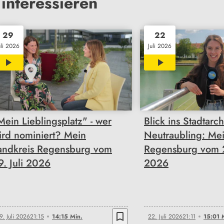
interessieren
29
22
uli 2026
Juli 2026
14:15
15:01
Mein Lieblingsplatz" - wer
Blick ins Stadtarch
ird nominiert? Mein
Neutraubling: Mei
andkreis Regensburg vom
Regensburg vom 2
9. Juli 2026
2026
bookmark_border
9. Juli 2026
21:15
14:15 Min.
22. Juli 2026
21:11
15:01 