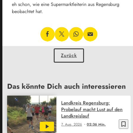
eh schon, wie eine Supermarktleiterin aus Regensburg
beobachtet hat.
Zurück
Das könnte Dich auch interessieren
Landkreis Regensburg:
Probelauf macht Lust auf den
Landkreislauf
bookmark_border
7. Aug. 2026
02:36 Min.