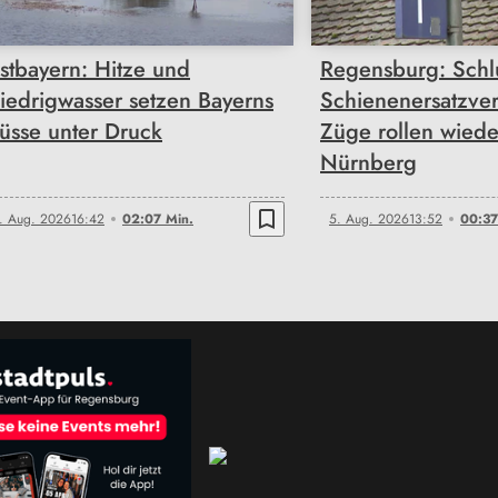
stbayern: Hitze und
Regensburg: Schlu
iedrigwasser setzen Bayerns
Schienenersatzve
lüsse unter Druck
Züge rollen wiede
Nürnberg
bookmark_border
. Aug. 2026
16:42
02:07 Min.
5. Aug. 2026
13:52
00:37