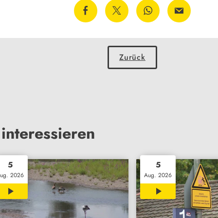
Zurück
interessieren
5
5
ug. 2026
Aug. 2026
02:07
00:37