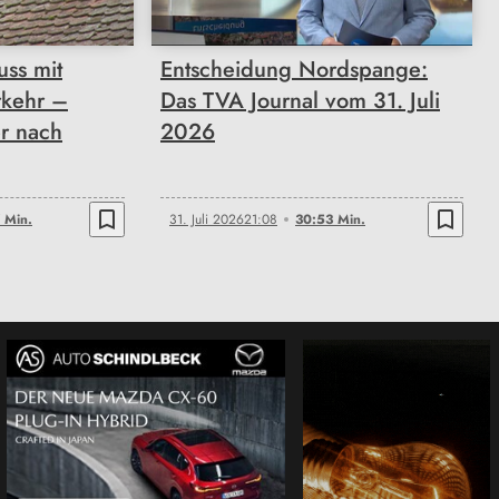
ss mit
Entscheidung Nordspange:
rkehr –
Das TVA Journal vom 31. Juli
r nach
2026
bookmark_border
bookmark_border
 Min.
31. Juli 2026
21:08
30:53 Min.