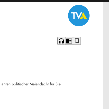
headphones
chrome_reader_mode
bookmark_border
Jahren politischer Maiandacht für Sie