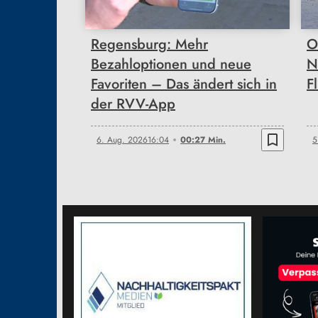
Regensburg: Mehr
O
Bezahloptionen und neue
N
Favoriten – Das ändert sich in
F
der RVV-App
bookmark_border
6. Aug. 2026
16:04
00:27 Min.
5