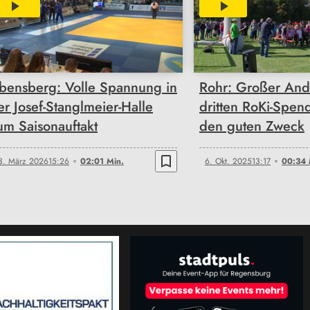
02:01
00:34
bensberg: Volle Spannung in
Rohr: Großer And
er Josef-Stanglmeier-Halle
dritten RoKi-Spend
um Saisonauftakt
den guten Zweck
bookmark_border
3. März 2026
15:26
02:01 Min.
6. Okt. 2025
13:17
00:34 