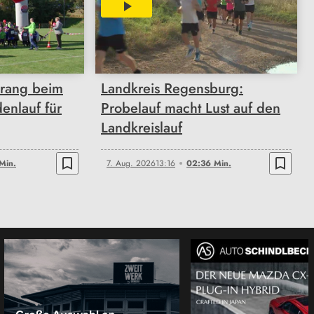
02:36
rang beim
Landkreis Regensburg:
enlauf für
Probelauf macht Lust auf den
Landkreislauf
bookmark_border
bookmark_border
Min.
7. Aug. 2026
13:16
02:36 Min.