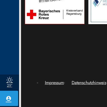
Impressum
Datenschutzhinweis
29°
account_circle