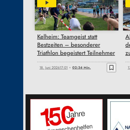
02:34
Kelheim: Teamgeist statt
A
Bestzeiten – besonderer
d
Triathlon begeistert Teilnehmer
z
bookmark_border
18. Juni 2026
17:01
02:34 Min.
1