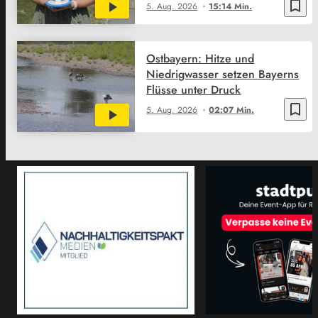
bookmark_border
5. Aug. 2026
15:14 Min.
Ostbayern: Hitze und
Niedrigwasser setzen Bayerns
Flüsse unter Druck
bookmark_border
5. Aug. 2026
02:07 Min.