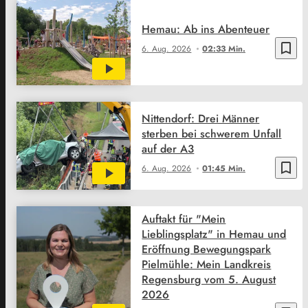
Hemau: Ab ins Abenteuer
bookmark_border
6. Aug. 2026
02:33 Min.
Nittendorf: Drei Männer
sterben bei schwerem Unfall
auf der A3
bookmark_border
6. Aug. 2026
01:45 Min.
Auftakt für "Mein
Lieblingsplatz" in Hemau und
Eröffnung Bewegungspark
Pielmühle: Mein Landkreis
Regensburg vom 5. August
2026