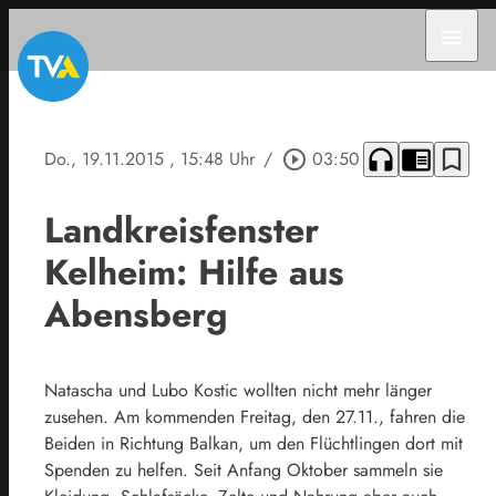
menu
headphones
chrome_reader_mode
bookmark_border
Do., 19.11.2015
, 15:48 Uhr
/
play_circle_outline
03:50
Landkreisfenster
Kelheim: Hilfe aus
Abensberg
Natascha und Lubo Kostic wollten nicht mehr länger
zusehen. Am kommenden Freitag, den 27.11., fahren die
Beiden in Richtung Balkan, um den Flüchtlingen dort mit
Spenden zu helfen. Seit Anfang Oktober sammeln sie