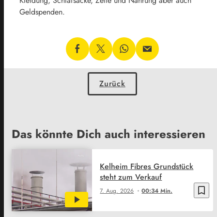
Kleidung, Schlafsäcke, Zelte und Nahrung aber auch
Geldspenden.
Zurück
Das könnte Dich auch interessieren
Kelheim Fibres Grundstück
steht zum Verkauf
bookmark_border
7. Aug. 2026
00:34 Min.