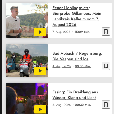
Erster Lieblingsplatz;
Bierprobe Gillamoos: Mein
Landkreis Kelheim vom 7.
August 2026
bookmark_border
7. Aug. 2026
15:09 Min.
Bad Abbach / Regensburg:
Die Vespen sind los
bookmark_border
4. Aug. 2026
03:30 Min.
Essing: Ein Dreiklang aus
Wasser, Klang und Licht
bookmark_border
3. Aug. 2026
00:30 Min.