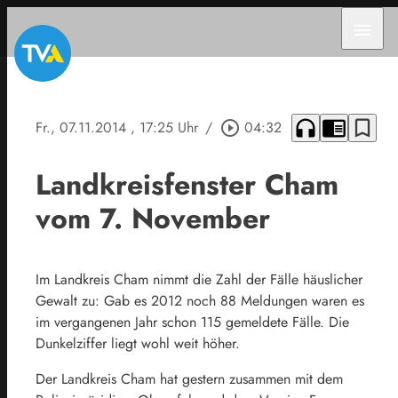
menu
headphones
chrome_reader_mode
bookmark_border
Fr., 07.11.2014
, 17:25 Uhr
/
play_circle_outline
04:32
Landkreisfenster Cham
vom 7. November
Im Landkreis Cham nimmt die Zahl der Fälle häuslicher
Gewalt zu: Gab es 2012 noch 88 Meldungen waren es
im vergangenen Jahr schon 115 gemeldete Fälle. Die
Dunkelziffer liegt wohl weit höher.
Der Landkreis Cham hat gestern zusammen mit dem