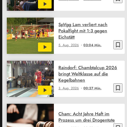
SpVgg Lam verliert nach
Pokalfight mit 1:3 gegen
Eichstätt
bookmark_border
5. Aug. 2026
03:04 Min.
Raindorf: Chambtalcup 2026
bringt Weltklasse auf die
Kegelbahnen
bookmark_border
3. Aug. 2026
00:27 Min.
Cham: Acht Jahre Haft im
Prozess um drei Drogentote