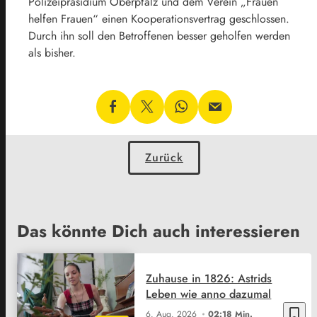
Polizeipräsidium Oberpfalz und dem Verein „Frauen
helfen Frauen“ einen Kooperationsvertrag geschlossen.
Durch ihn soll den Betroffenen besser geholfen werden
als bisher.
Zurück
Das könnte Dich auch interessieren
Zuhause in 1826: Astrids
Leben wie anno dazumal
bookmark_border
6. Aug. 2026
02:18 Min.