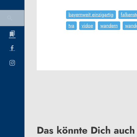
bayernweit einzigartig
falkenst
tva
vidoe
wandern
wand
Das könnte Dich auch 