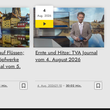
4
Aug. 2026
30:02
uf Flüssen;
Ernte und Hitze: TVA Journal
öpfwerke
vom 4. August 2026
nal vom 5.
bookmark_border
bookmark_border
 Min.
4. Aug. 2026
21:10
30:02 Min.