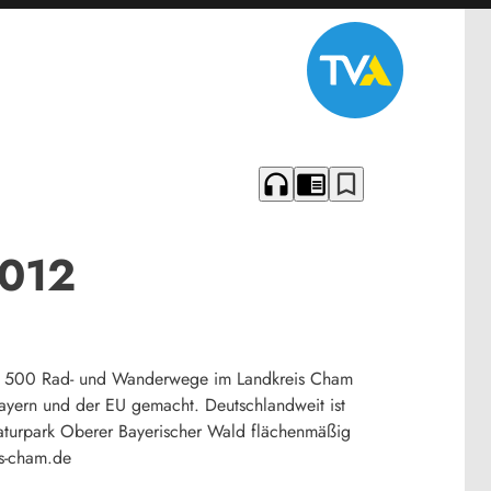
headphones
chrome_reader_mode
bookmark_border
2012
er 500 Rad- und Wanderwege im Landkreis Cham
Bayern und der EU gemacht. Deutschlandweit ist
aturpark Oberer Bayerischer Wald flächenmäßig
is-cham.de