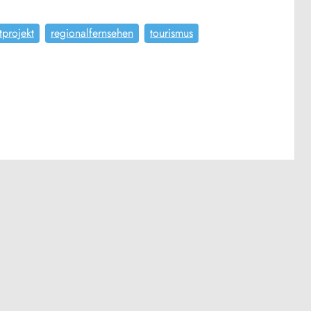
tprojekt
regionalfernsehen
tourismus