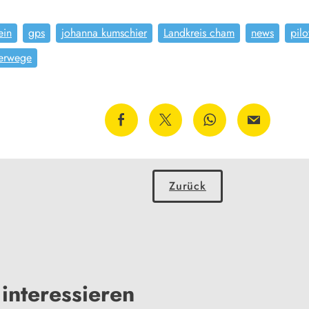
ein
gps
johanna kumschier
Landkreis cham
news
pilo
erwege
Zurück
interessieren