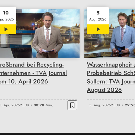
10
5
pr. 2026
Aug. 2026
30:28
29:55
roßbrand bei Recycling-
Wasserknappheit a
nternehmen - TVA Journal
Probebetrieb Sch
om 10. April 2026
Sallern: TVA Jour
August 2026
bookmark_border
0. Apr. 2026
21:08
30:28 Min.
5. Aug. 2026
21:08
29:55