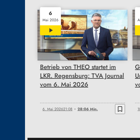
6
Mai 2026
A
28:06
Betrieb von THEO startet im
G
LKR. Regensburg: TVA Journal
U
vom 6. Mai 2026
v
bookmark_border
6. Mai 2026
21:08
28:06 Min.
1