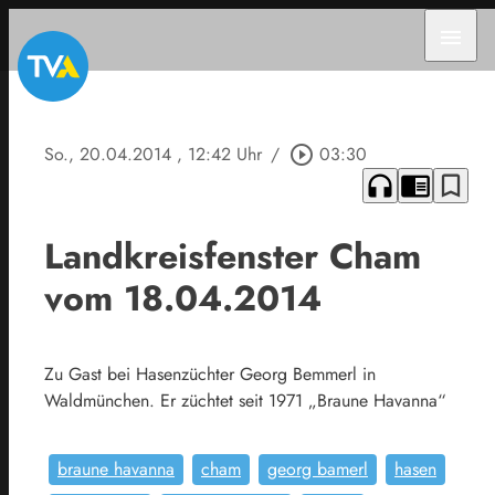
menu
So., 20.04.2014
, 12:42 Uhr
/
play_circle_outline
03:30
headphones
chrome_reader_mode
bookmark_border
Landkreisfenster Cham
vom 18.04.2014
Zu Gast bei Hasenzüchter Georg Bemmerl in
Waldmünchen. Er züchtet seit 1971 „Braune Havanna“
braune havanna
cham
georg bamerl
hasen