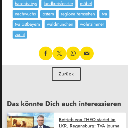
hasenbabys
landkreisfenster
möbel
nachwuchs
ostern
regionalfernsehen
tva
tva ostbayern
waldmünchen
wohnzimmer
zucht
Zurück
Das könnte Dich auch interessieren
Betrieb von THEO startet im
LKR. Regensburg: TVA Journal