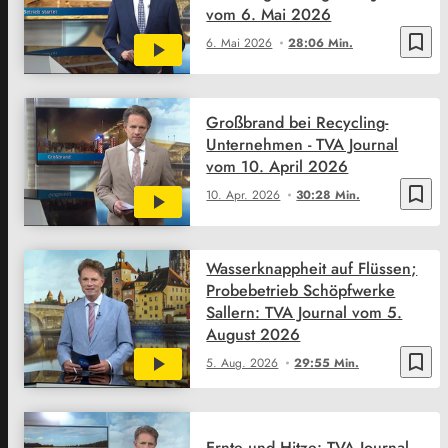
vom 6. Mai 2026
bookmark_border
6. Mai 2026
28:06 Min.
Großbrand bei Recycling-
Unternehmen - TVA Journal
vom 10. April 2026
bookmark_border
10. Apr. 2026
30:28 Min.
Wasserknappheit auf Flüssen;
Probebetrieb Schöpfwerke
Sallern: TVA Journal vom 5.
August 2026
bookmark_border
5. Aug. 2026
29:55 Min.
Ernte und Hitze: TVA Journal