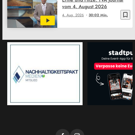
vom 4. August 2026
bookmark_border
4. Aug. 2026
30:02 Min.