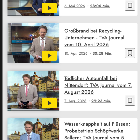
bookmark_border
6. Mai 2026
28:06 Min.
Großbrand bei Recycling-
Unternehmen - TVA Journal
vom 10. April 2026
bookmark_border
10. Apr. 2026
30:28 Min.
Tödlicher Autounfall bei
Nittendorf: TVA Journal vom 7.
August 2026
bookmark_border
7. Aug. 2026
29:23 Min.
Wasserknappheit auf Flüssen;
Probebetrieb Schöpfwerke
Sallern: TVA Journal vom 5.