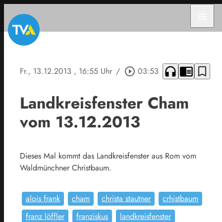
menu
headphones
chrome_reader_mode
bookmark_border
Fr., 13.12.2013
, 16:55 Uhr
/
play_circle_outline
03:53
Landkreisfenster Cham
vom 13.12.2013
Dieses Mal kommt das Landkreisfenster aus Rom vom
Waldmünchner Christbaum.
alois frank
cham
christa stautner
crhistbaum
franz löffler
franziskus
landkreisfenster