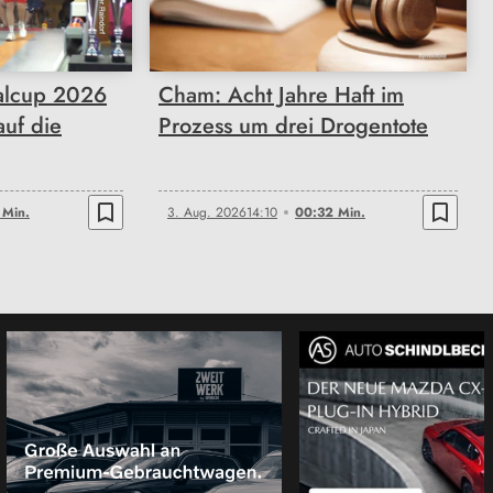
00:32
alcup 2026
Cham: Acht Jahre Haft im
auf die
Prozess um drei Drogentote
bookmark_border
bookmark_border
 Min.
3. Aug. 2026
14:10
00:32 Min.