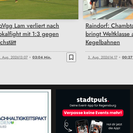
03:04
00:27
pVgg Lam verliert nach
Raindorf: Chambt
okalfight mit 1:3 gegen
bringt Weltklasse 
chstätt
Kegelbahnen
bookmark_border
. Aug. 2026
13:07
03:04 Min.
3. Aug. 2026
14:17
00:27