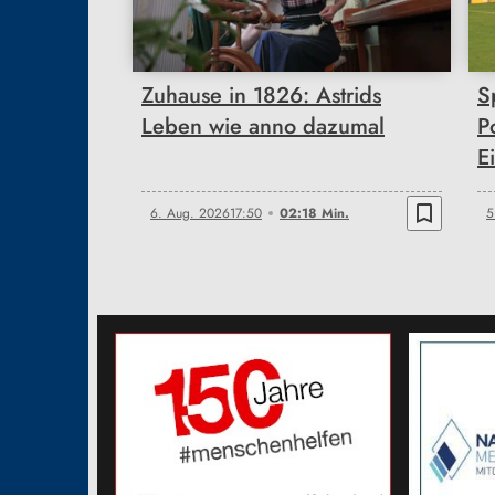
02:18
Zuhause in 1826: Astrids
S
Leben wie anno dazumal
P
Ei
bookmark_border
6. Aug. 2026
17:50
02:18 Min.
5