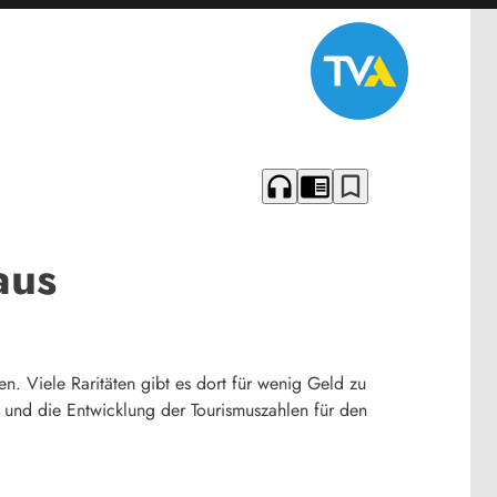
headphones
chrome_reader_mode
bookmark_border
aus
en. Viele Raritäten gibt es dort für wenig Geld zu
und die Entwicklung der Tourismuszahlen für den