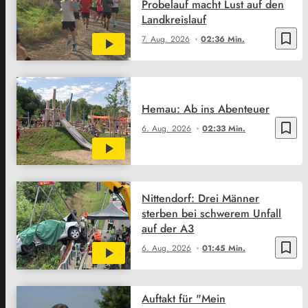
Probelauf macht Lust auf den
Landkreislauf
bookmark_border
7. Aug. 2026
02:36 Min.
Hemau: Ab ins Abenteuer
bookmark_border
6. Aug. 2026
02:33 Min.
Nittendorf: Drei Männer
sterben bei schwerem Unfall
auf der A3
bookmark_border
6. Aug. 2026
01:45 Min.
Auftakt für "Mein