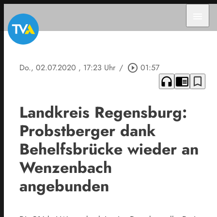
menu
Do., 02.07.2020
, 17:23 Uhr
/
play_circle_outline
01:57
headphones
chrome_reader_mode
bookmark_border
Landkreis Regensburg:
Probstberger dank
Behelfsbrücke wieder an
Wenzenbach
angebunden