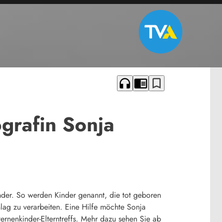
headphones
chrome_reader_mode
bookmark_border
grafin Sonja
der. So werden Kinder genannt, die tot geboren
hlag zu verarbeiten. Eine Hilfe möchte Sonja
ternenkinder-Elterntreffs. Mehr dazu sehen Sie ab