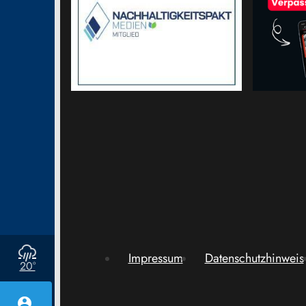
Impressum
Datenschutzhinweis
20°
account_circle