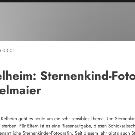
line
03:01
lheim: Sternenkind-Foto
elmaier
 Kelheim geht es heute um ein sehr sensibles Thema.
Um Sternenkin
 sterben.
Für Eltern ist es eine Riesenaufgabe, diesen Schicksalssc
renamtliche Sternenkinder-Fotografin. Seit diesem Jahr gibt’s auch S