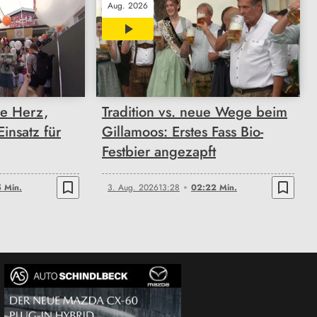
Aug. 2026
02:22
re Herz,
Tradition vs. neue Wege beim
insatz für
Gillamoos: Erstes Fass Bio-
Festbier angezapft
bookmark_border
bookmark_border
 Min.
3. Aug. 2026
13:28
02:22 Min.