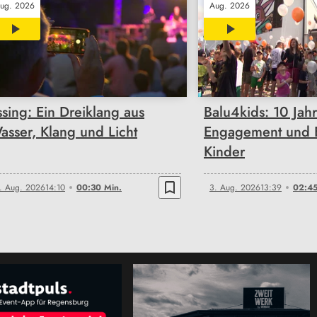
ug. 2026
Aug. 2026
00:30
02:45
ssing: Ein Dreiklang aus
Balu4kids: 10 Jah
asser, Klang und Licht
Engagement und E
Kinder
bookmark_border
. Aug. 2026
14:10
00:30 Min.
3. Aug. 2026
13:39
02:45