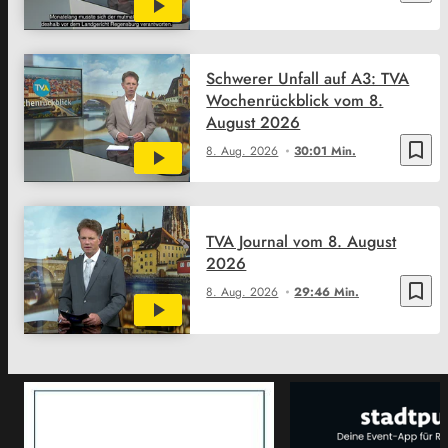
Schwerer Unfall auf A3: TVA
Wochenrückblick vom 8.
August 2026
bookmark_border
8. Aug. 2026
30:01 Min.
TVA Journal vom 8. August
2026
bookmark_border
8. Aug. 2026
29:46 Min.