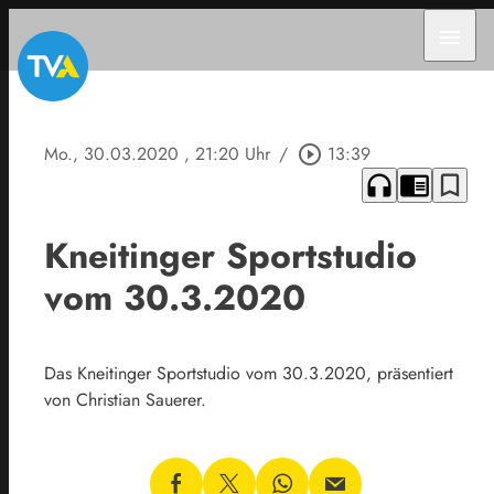
menu
Mo., 30.03.2020
, 21:20 Uhr
/
play_circle_outline
13:39
headphones
chrome_reader_mode
bookmark_border
Kneitinger Sportstudio
vom 30.3.2020
Das Kneitinger Sportstudio vom 30.3.2020, präsentiert
von Christian Sauerer.