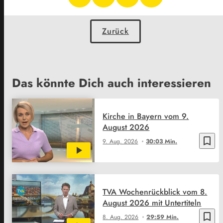
Zurück
Das könnte Dich auch interessieren
Kirche in Bayern vom 9.
August 2026
bookmark_border
9. Aug. 2026
30:03 Min.
TVA Wochenrückblick vom 8.
August 2026 mit Untertiteln
bookmark_border
8. Aug. 2026
29:59 Min.