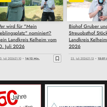
14:12
15:01
er wird für "Mein
Biohof Gruber un
ieblingsplatz" nominiert?
Streuobsthof Stöc
ein Landkreis Kelheim vom
Landkreis Kelheim
0. Juli 2026
2026
bookmark_border
0. Juli 2026
21:10
14:12 Min.
23. Juli 2026
21:13
15:01 