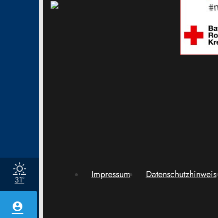
Impressum
Datenschutzhinweis
31°
account_circle