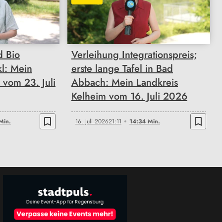
14:34
d Bio
Verleihung Integrationspreis;
kl: Mein
erste lange Tafel in Bad
 vom 23. Juli
Abbach: Mein Landkreis
Kelheim vom 16. Juli 2026
bookmark_border
bookmark_border
Min.
16. Juli 2026
21:11
14:34 Min.