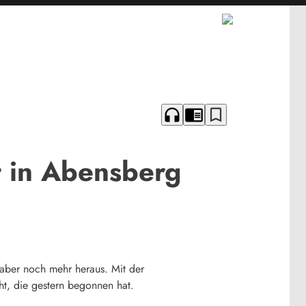
headphones
chrome_reader_mode
bookmark_border
t in Abensberg
 aber noch mehr heraus. Mit der
ht, die gestern begonnen hat.