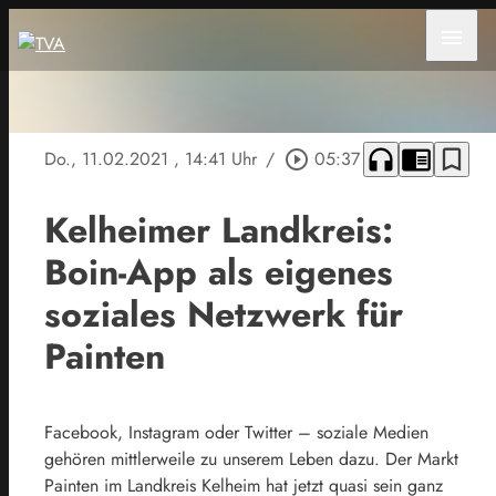
menu
headphones
chrome_reader_mode
bookmark_border
Do., 11.02.2021
, 14:41 Uhr
/
play_circle_outline
05:37
Kelheimer Landkreis:
Boin-App als eigenes
soziales Netzwerk für
Painten
Facebook, Instagram oder Twitter – soziale Medien
gehören mittlerweile zu unserem Leben dazu. Der Markt
Painten im Landkreis Kelheim hat jetzt quasi sein ganz