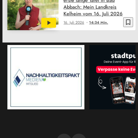
erste lange Tafel in Bad
Abbach: Mein Landkreis
Kelheim vom 16. Juli 2026
bookmark_border
16. Juli 2026
14:34 Min.