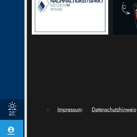
Impressum
Datenschutzhinweis
29°
account_circle