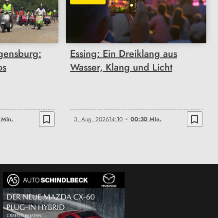
00:30
gensburg:
Essing: Ein Dreiklang aus
os
Wasser, Klang und Licht
bookmark_border
bookmark_border
 Min.
3. Aug. 2026
14:10
00:30 Min.