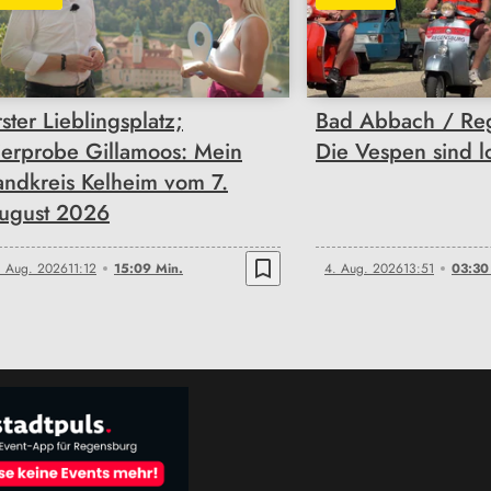
15:09
03:30
rster Lieblingsplatz;
Bad Abbach / Re
ierprobe Gillamoos: Mein
Die Vespen sind l
andkreis Kelheim vom 7.
ugust 2026
bookmark_border
. Aug. 2026
11:12
15:09 Min.
4. Aug. 2026
13:51
03:30