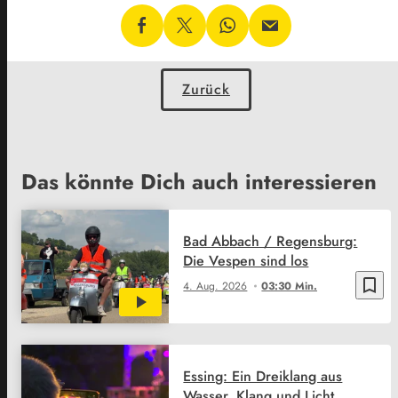
Zurück
Das könnte Dich auch interessieren
Bad Abbach / Regensburg:
Die Vespen sind los
bookmark_border
4. Aug. 2026
03:30 Min.
Essing: Ein Dreiklang aus
Wasser, Klang und Licht