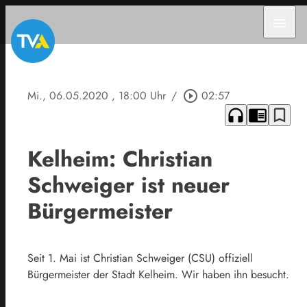
menu
Mi., 06.05.2020
, 18:00 Uhr
/
play_circle_outline
02:57
headphones
chrome_reader_mode
bookmark_border
Kelheim: Christian
Schweiger ist neuer
Bürgermeister
Seit 1. Mai ist Christian Schweiger (CSU) offiziell
Bürgermeister der Stadt Kelheim. Wir haben ihn besucht.