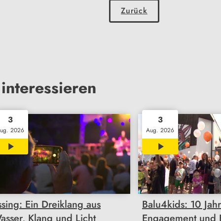
Zurück
interessieren
3
3
ug. 2026
Aug. 2026
00:30
02:45
ssing: Ein Dreiklang aus
Balu4kids: 10 Jah
asser, Klang und Licht
Engagement und E