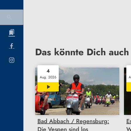
Das könnte Dich auch 
4
Aug. 2026
A
03:30
Bad Abbach / Regensburg:
E
Die Vespen sind los
W