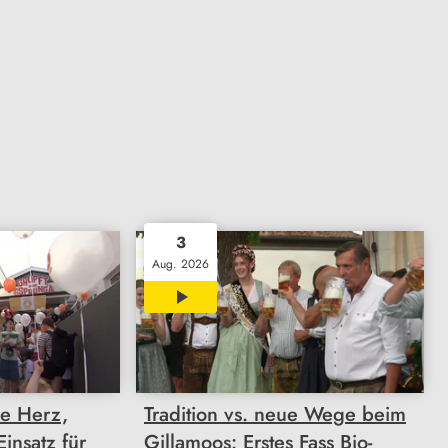
3
Aug. 2026
02:22
re Herz,
Tradition vs. neue Wege beim
insatz für
Gillamoos: Erstes Fass Bio-