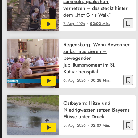
sammeln, quatschen,
vernetzen – das steckt hinter
dem „Hot Girls Walk“
bookmark_border
7. Aug. 2026
02:02 Min.
Regensburg: Wenn Bewohner
selbst musizieren –
bewegender
Jubiläumsmoment im St.
Katharinenspital
bookmark_border
6. Aug. 2026
00:28 Min.
Ostbayern: Hitze und
Niedrigwasser setzen Bayerns
Flüsse unter Druck
bookmark_border
5. Aug. 2026
02:07 Min.