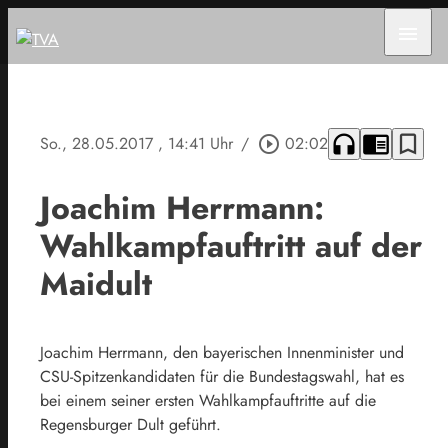
menu
headphones
chrome_reader_mode
bookmark_border
So., 28.05.2017
, 14:41 Uhr
/
play_circle_outline
02:02
Joachim Herrmann:
Wahlkampfauftritt auf der
Maidult
Joachim Herrmann, den bayerischen Innenminister und
CSU-Spitzenkandidaten für die Bundestagswahl, hat es
bei einem seiner ersten Wahlkampfauftritte auf die
Regensburger Dult geführt.