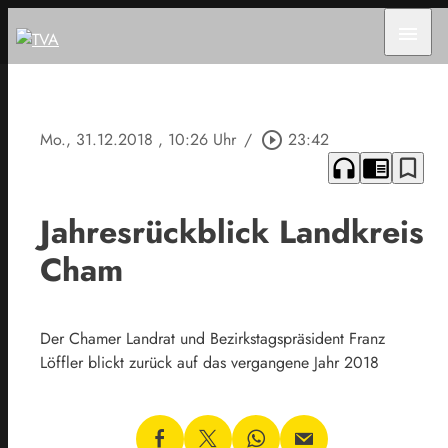
menu
Mo., 31.12.2018
, 10:26 Uhr
/
play_circle_outline
23:42
headphones
chrome_reader_mode
bookmark_border
Jahresrückblick Landkreis
Cham
Der Chamer Landrat und Bezirkstagspräsident Franz
Löffler blickt zurück auf das vergangene Jahr 2018