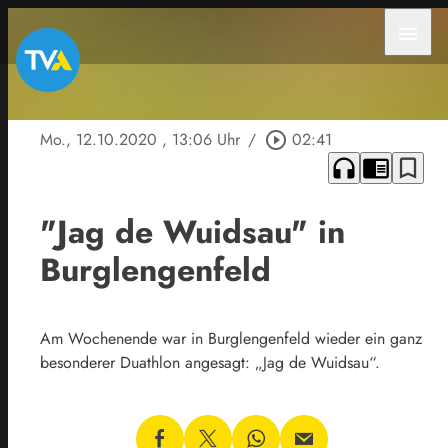
menu
Mo., 12.10.2020
, 13:06 Uhr
/
play_circle_outline
02:41
headphones
chrome_reader_mode
bookmark_border
"Jag de Wuidsau" in
Burglengenfeld
Am Wochenende war in Burglengenfeld wieder ein ganz
besonderer Duathlon angesagt: „Jag de Wuidsau“.