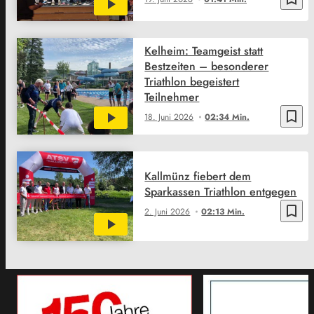
Kelheim: Teamgeist statt
Bestzeiten – besonderer
Triathlon begeistert
Teilnehmer
bookmark_border
18. Juni 2026
02:34 Min.
Kallmünz fiebert dem
Sparkassen Triathlon entgegen
bookmark_border
2. Juni 2026
02:13 Min.